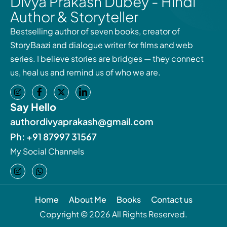
Divya Prakash Dubey - Hindi
Author & Storyteller
Bestselling author of seven books, creator of
StoryBaazi and dialogue writer for films and web
series. I believe stories are bridges — they connect
us, heal us and remind us of who we are.
Say Hello
authordivyaprakash@gmail.com
Ph: +91 87997 31567
My Social Channels
Home
About Me
Books
Contact us
Copyright © 2026 All Rights Reserved.